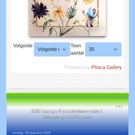
Volgorde
Toon
aantal
Powered by
Phoca Gallery
↑↑↑
2026 Copyright © schilderlessen-made.nl
Designed by:
JARTemplate
zondag, 09 augustus 2026