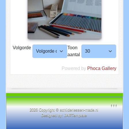
Volgorde
Toon
aantal
Powered by
Phoca Gallery
↑↑↑
2026 Copyright © schilderlessen-made.nl
Designed by:
JARTemplate